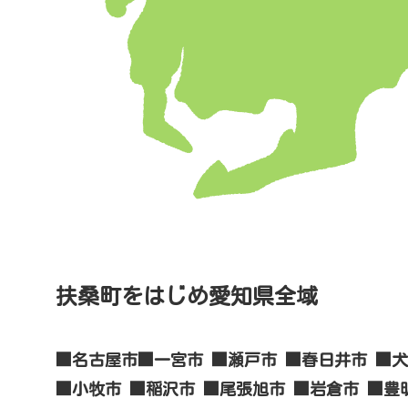
扶桑町をはじめ愛知県全域
■名古屋市■一宮市 ■瀬戸市 ■春日井市 ■
■小牧市 ■稲沢市 ■尾張旭市 ■岩倉市 ■豊