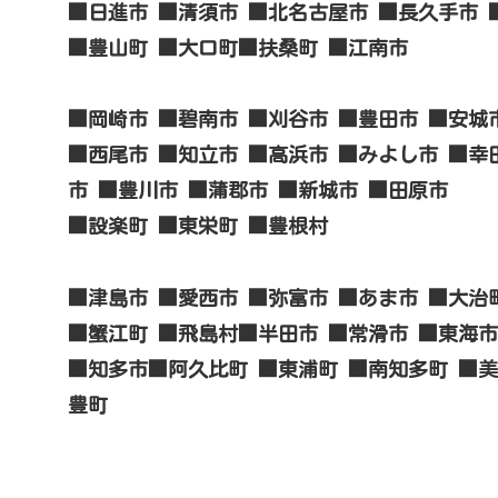
■日進市 ■清須市 ■北名古屋市 ■長久手市 
■豊山町 ■大口町■扶桑町 ■江南市
■岡崎市 ■碧南市 ■刈谷市 ■豊田市 ■安城
■西尾市 ■知立市 ■高浜市 ■みよし市 ■幸
市 ■豊川市 ■蒲郡市 ■新城市 ■田原市
■設楽町 ■東栄町 ■豊根村
■津島市 ■愛西市 ■弥富市 ■あま市 ■大治
■蟹江町 ■飛島村■半田市 ■常滑市 ■東海市
■知多市■阿久比町 ■東浦町 ■南知多町 ■美
豊町