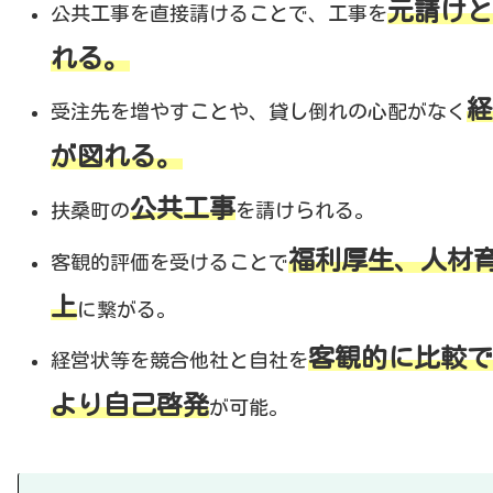
元請けと
公共工事を直接請けることで、工事を
れる。
経
受注先を増やすことや、貸し倒れの心配がなく
が図れる。
公共工事
扶桑町の
を請けられる。
福利厚生、人材
客観的評価を受けることで
上
に繋がる。
客観的に比較で
経営状等を競合他社と自社を
より自己啓発
が可能。