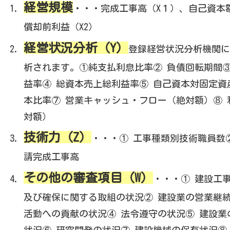
経営規模
・・・完成工事高（X１）、自己資本
償却前利益（X2）
経営状況分析（Y）
登録経営状況分析機関に
析されます。①純支払利息比率② 負債回転期間③
益率④ 総資本売上総利益率⑤ 自己資本対固定資
本比率⑦ 営業キャッシュ・フロー（絶対額）⑧ 
対額）
技術力（Z）
・・・① 工事種類別技術職員数
請完成工事高
その他の審査項目（W）
・・・① 建設工
及び確保に関する取組の状況② 建設業の営業継続
活動への貢献の状況④ 法令遵守の状況⑤ 建設業