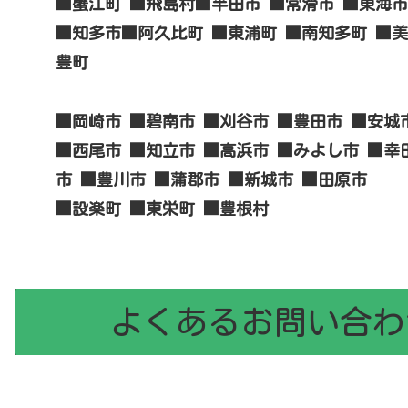
■蟹江町 ■飛島村■半田市 ■常滑市 ■東海市
■知多市■阿久比町 ■東浦町 ■南知多町 ■美
豊町
■岡崎市 ■碧南市 ■刈谷市 ■豊田市 ■安城
■西尾市 ■知立市 ■高浜市 ■みよし市 ■幸
市 ■豊川市 ■蒲郡市 ■新城市 ■田原市
■設楽町 ■東栄町 ■豊根村
よくあるお問い合わ