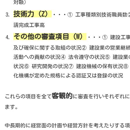
対額）
技術力（Z）
・・・① 工事種類別技術職員数
請完成工事高
その他の審査項目（W）
・・・① 建設工
及び確保に関する取組の状況② 建設業の営業継続
活動への貢献の状況④ 法令遵守の状況⑤ 建設業
状況⑥ 研究開発の状況⑦ 建設機械の保有状況⑧
化機構が定めた規格による認証又は登録の状況
客観的
これらの項目を全て
に審査を行いそれぞれに
ます。
中長期的に経営面の計画や経営方針を考えたりする項