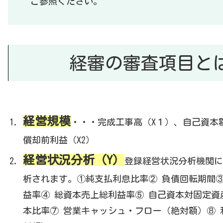
ご参照ください。
経審の審査項目と
経営規模
・・・完成工事高（X１）、自己資本
償却前利益（X2）
経営状況分析（Y）
登録経営状況分析機関に
析されます。①純支払利息比率② 負債回転期間③
益率④ 総資本売上総利益率⑤ 自己資本対固定資
本比率⑦ 営業キャッシュ・フロー（絶対額）⑧ 