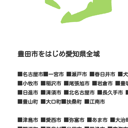
豊田市をはじめ愛知県全域
■名古屋市■一宮市 ■瀬戸市 ■春日井市 ■
■小牧市 ■稲沢市 ■尾張旭市 ■岩倉市 ■豊
■日進市 ■清須市 ■北名古屋市 ■長久手市 
■豊山町 ■大口町■扶桑町 ■江南市
■津島市 ■愛西市 ■弥富市 ■あま市 ■大治