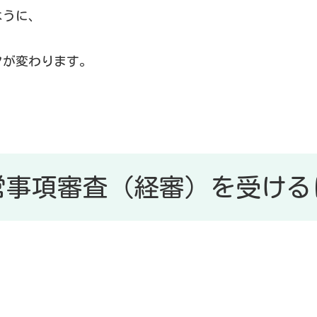
ように、
クが変わります。
。
営事項審査（経審）を受ける