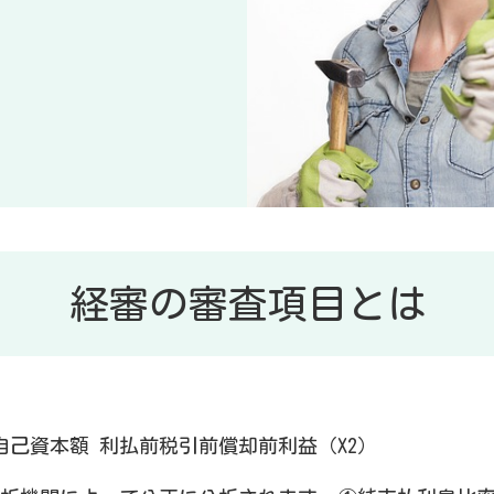
経審の審査項目とは
自己資本額 利払前税引前償却前利益（X2）